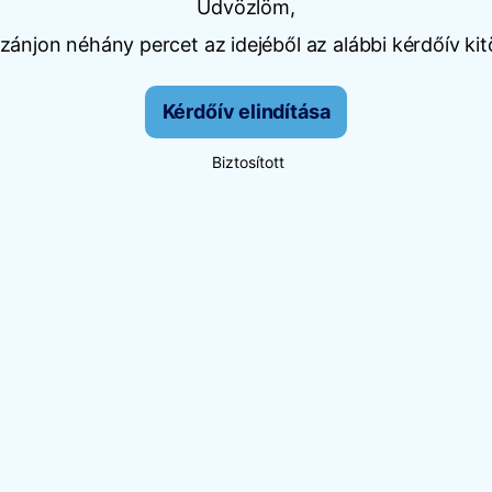
Üdvözlöm,
ánjon néhány percet az idejéből az alábbi kérdőív kit
Kérdőív elindítása
Biztosított