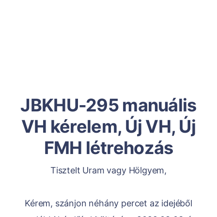
JBKHU-295 manuális
VH kérelem, Új VH, Új
FMH létrehozás
Tisztelt Uram vagy Hölgyem,
Kérem, szánjon néhány percet az idejéből