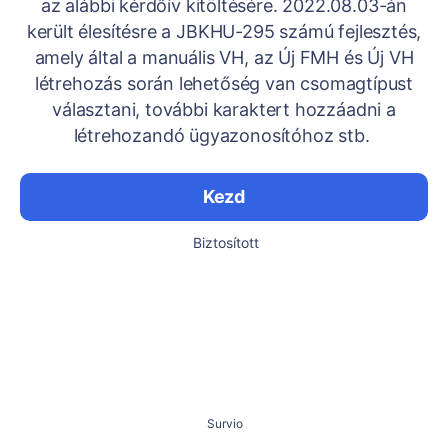
az alábbi kérdőív kitöltésére. 2022.08.03-án
került élesítésre a JBKHU-295 számú fejlesztés,
amely által a manuális VH, az Új FMH és Új VH
létrehozás során lehetőség van csomagtípust
választani, további karaktert hozzáadni a
létrehozandó ügyazonosítóhoz stb.
Kezd
Biztosított
Survio