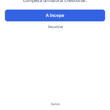
completa următorul chestionar.
A începe
Securizat
Survio