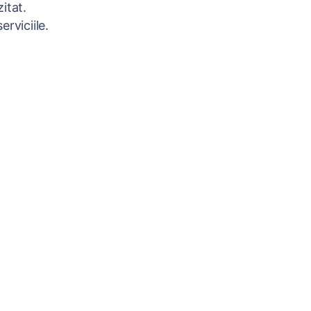
itat.
rviciile.