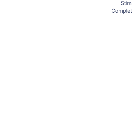
Stim
Completâ