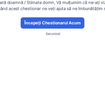
ată doamnă / Stimate domn, Vă mulțumim că ne-ați viz
nd acest chestionar ne veți ajuta să ne îmbunătățim se
Începeți Chestionarul Acum
Securizat