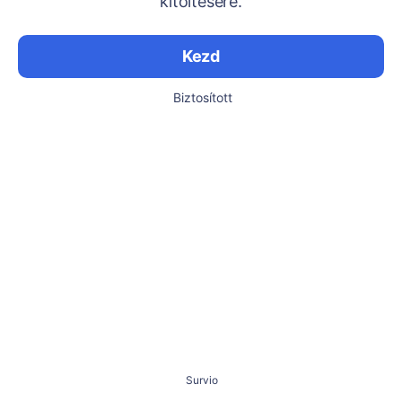
kitöltésére.
Kezd
Biztosított
Survio