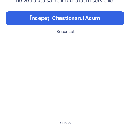
ne veți ajuta să ne îmbunătățim serviciile.
Începeți Chestionarul Acum
Securizat
Survio