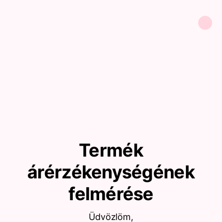
Termék
árérzékenységének
felmérése
Üdvözlöm,