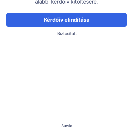
alábbi kérdőív kitöltésére.
Kérdőív elindítása
Biztosított
Survio