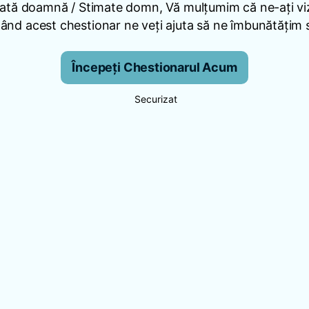
ată doamnă / Stimate domn, Vă mulțumim că ne-ați viz
nd acest chestionar ne veți ajuta să ne îmbunătățim se
Începeți Chestionarul Acum
Securizat