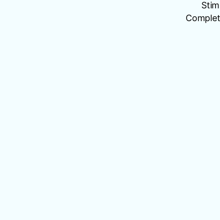
Stim
Completâ