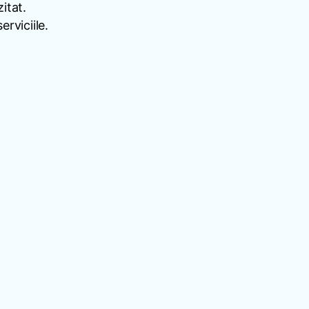
itat.
rviciile.