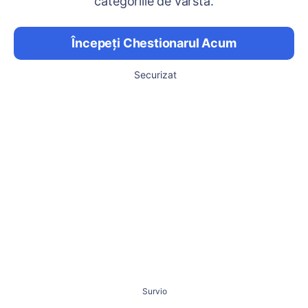
categoriile de vârstă.
Începeți Chestionarul Acum
Securizat
Survio