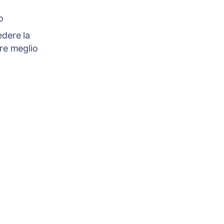
o
edere la
are meglio