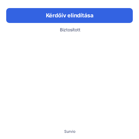
Kérdőív elindítása
Biztosított
Survio