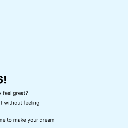
6!
y feel great?
t without feeling
 me to make your dream