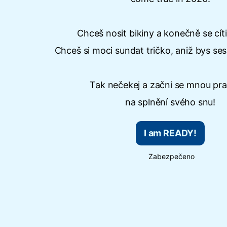
Chceš nosit bikiny a konečně se cíti
Chceš si moci sundat tričko, aniž bys ses 
Tak nečekej a začni se mnou pr
na splnění svého snu!
I am READY!
Zabezpečeno