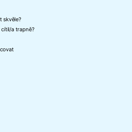
t skvěle?
cítil/a trapně?
acovat