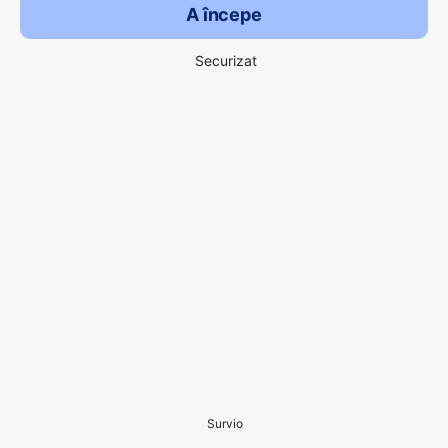
A începe
Securizat
Survio