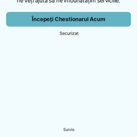
ne veți ajuta să ne îmbunătățim serviciile.
Începeți Chestionarul Acum
Securizat
Survio