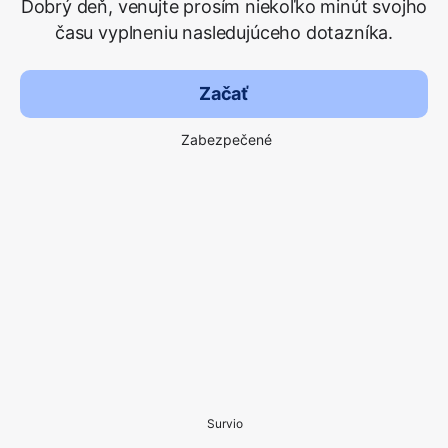
Dobrý deň, venujte prosím niekoľko minút svojho
času vyplneniu nasledujúceho dotazníka.
Začať
Zabezpečené
Survio