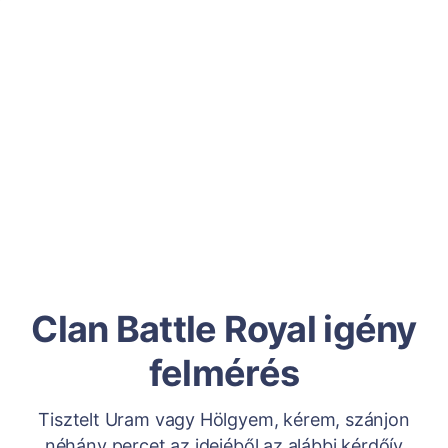
Clan Battle Royal igény
felmérés
Tisztelt Uram vagy Hölgyem, kérem, szánjon
néhány percet az idejéből az alábbi kérdőív