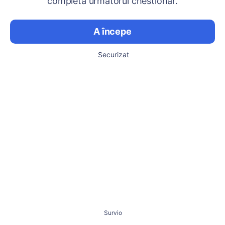
completa următorul chestionar.
A începe
Securizat
Survio