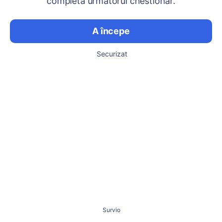
completa următorul chestionar.
A începe
Securizat
Survio