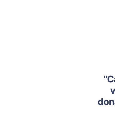
"C
v
don