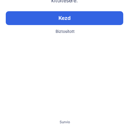
kitöltésére.
Kezd
Biztosított
Survio