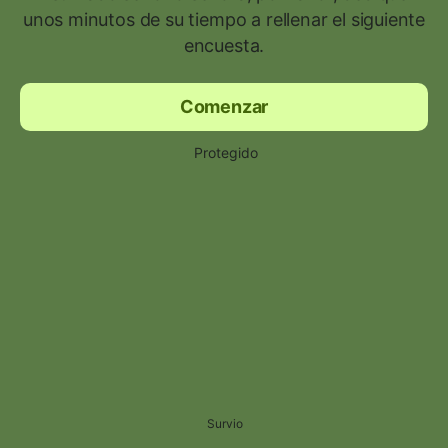
unos minutos de su tiempo a rellenar el siguiente
encuesta.
Comenzar
Protegido
Survio