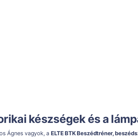
orikai készségek és a lámp
os Ágnes vagyok, a
ELTE BTK Beszédtréner, beszéds