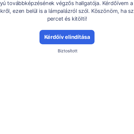
yú továbbképzésének végzős hallgatója. Kérdőívem a 
ről, ezen belül is a lámpalázról szól. Köszönöm, ha s
percet és kitölti!
Kérdőív elindítása
Biztosított