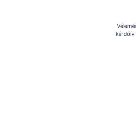
Vélemén
kérdőív