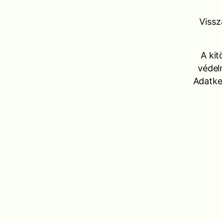
Vissz
A kit
védel
Adatkez