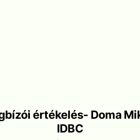
bízói értékelés- Doma Mi
IDBC