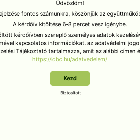
Üdvözlöm!
ajelzése fontos számunkra, köszönjük az együttműkö
A kérdőív kitöltése 6-8 percet vesz igénybe.
öltött kérdőívben szereplő személyes adatok kezelésé
mével kapcsolatos információkat, az adatvédelmi jogo
elési Tájékoztató tartalmazza, amit az alábbi címen é
https://idbc.hu/adatvedelem/
Kezd
Biztosított