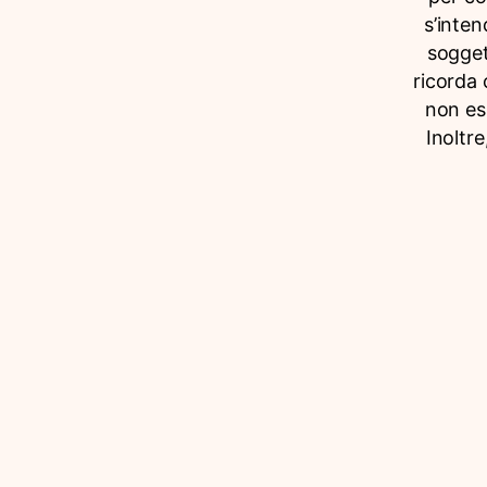
s’inten
sogget
ricorda 
non esi
Inoltre