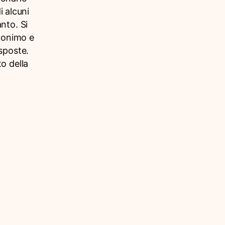
i alcuni
nto. Si
anonimo e
isposte.
to della