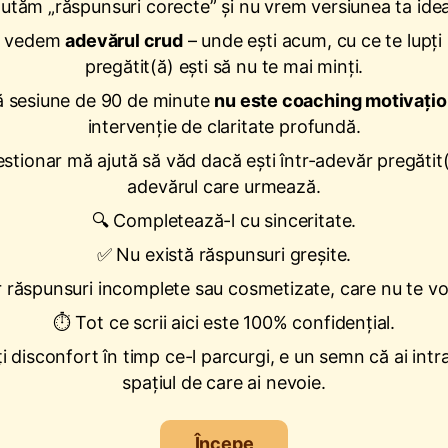
tăm „răspunsuri corecte” și nu vrem versiunea ta idea
ă vedem
adevărul crud
– unde ești acum, cu ce te lupți 
pregătit(ă) ești să nu te mai minți.
 sesiune de 90 de minute
nu este coaching motivațio
intervenție de claritate profundă.
stionar mă ajută să văd dacă ești într-adevăr pregătit
adevărul care urmează.
🔍 Completează-l cu sinceritate.
✅ Nu există răspunsuri greșite.
 răspunsuri incomplete sau cosmetizate, care nu te vor
⏱️ Tot ce scrii aici este 100% confidențial.
i disconfort în timp ce-l parcurgi, e un semn că ai intra
spațiul de care ai nevoie.
Începe