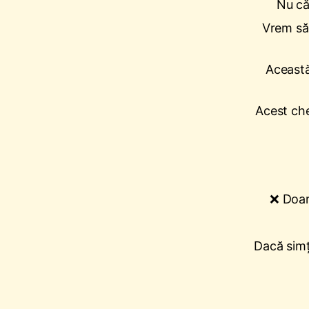
Nu cău
Vrem s
Această
Acest che
❌ Doar
Dacă simț