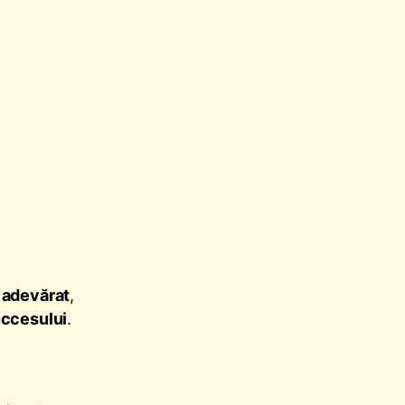
u adevărat
,
uccesului
.