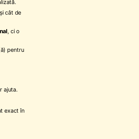
lizată.
și cât de
nal
, ci o
(ă) pentru
 ajuta.
t exact în