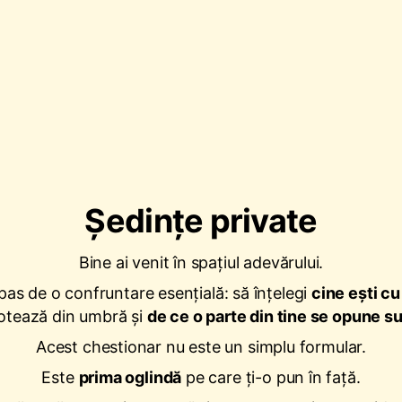
Ședințe private
Bine ai venit în spațiul adevărului.
 pas de o confruntare esențială: să înțelegi
cine ești c
otează din umbră și
de ce o parte din tine se opune s
Acest chestionar nu este un simplu formular.
Este
prima oglindă
pe care ți-o pun în față.