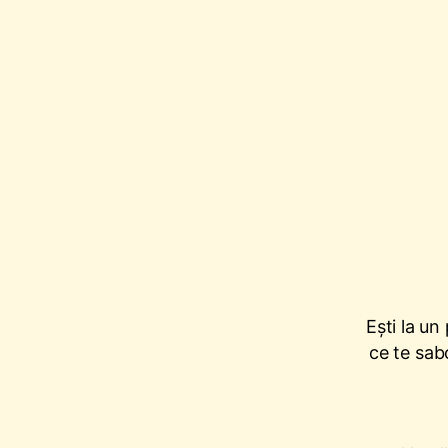
Ești la un
ce te sab