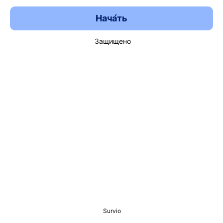
Нача́ть
Защищено
Survio