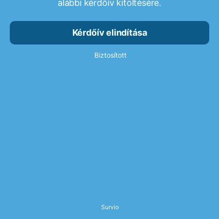
alábbi kérdőív kitöltésére.
Kérdőív elindítása
Biztosított
Survio