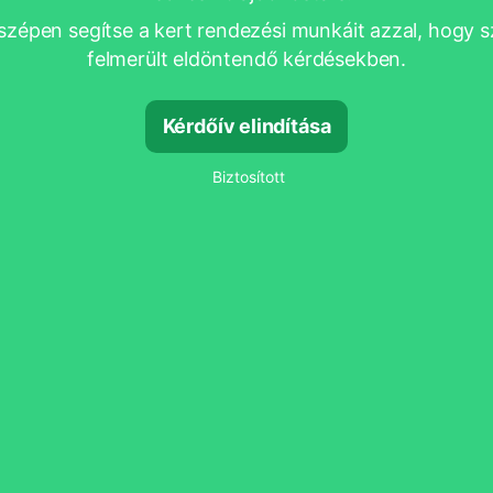
zépen segítse a kert rendezési munkáit azzal, hogy 
felmerült eldöntendő kérdésekben.
Kérdőív elindítása
Biztosított