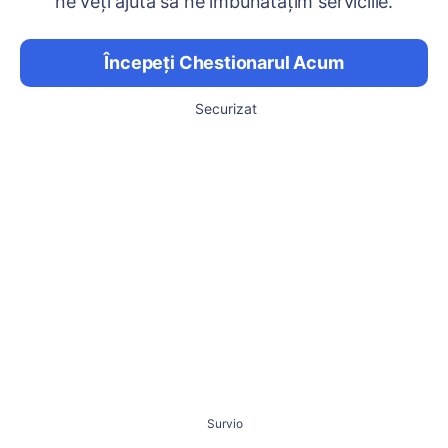
ne veți ajuta să ne îmbunătățim serviciile.
Începeți Chestionarul Acum
Securizat
Survio