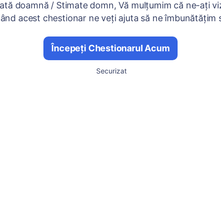
ată doamnă / Stimate domn, Vă mulțumim că ne-ați viz
nd acest chestionar ne veți ajuta să ne îmbunătățim se
Începeți Chestionarul Acum
Securizat