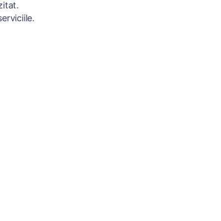
itat.
rviciile.