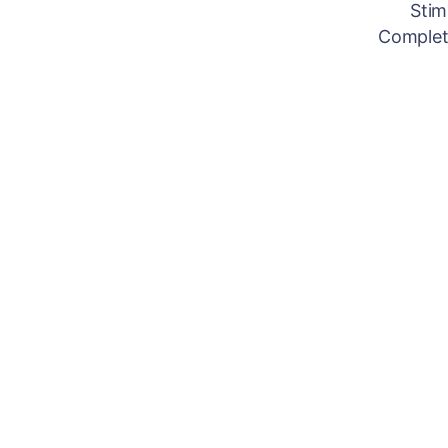
Stim
Completâ