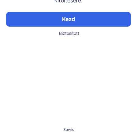
kitöltésére.
Kezd
Biztosított
Survio