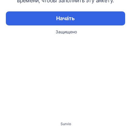
времени, чтобы заполнить эту анкету.
Нача́ть
Защищено
Survio