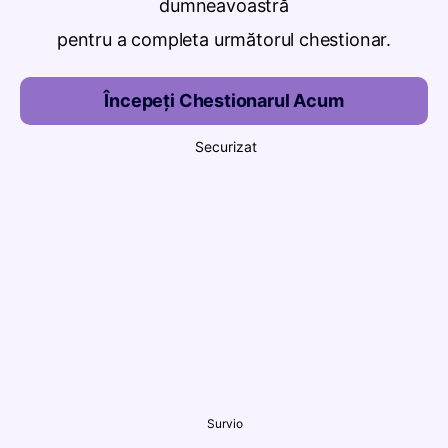
dumneavoastră
pentru a completa următorul chestionar.
Începeți Chestionarul Acum
Securizat
Survio