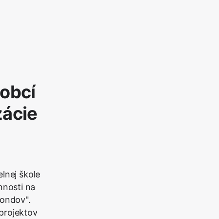
 obcí
zácie
lnej škole
nnosti na
fondov".
projektov