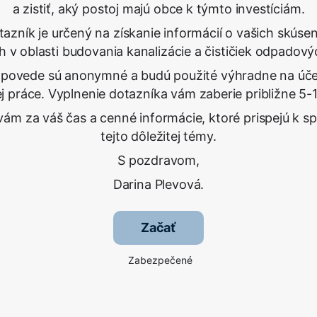
a zistiť, aký postoj majú obce k týmto investíciám.
azník je určený na získanie informácií o vašich skúse
h v oblasti budovania kanalizácie a čističiek odpadový
povede sú anonymné a budú použité výhradne na úče
 práce. Vyplnenie dotazníka vám zaberie približne 5-
ám za váš čas a cenné informácie, ktoré prispejú k s
tejto dôležitej témy.
S pozdravom,
Darina Plevová.
Začať
Zabezpečené