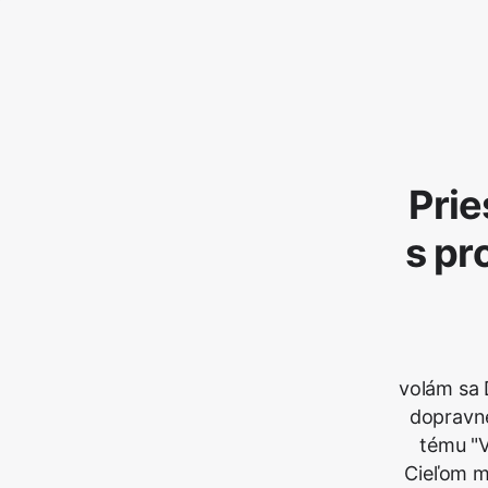
Prie
s pr
volám sa 
dopravne
tému "V
Cieľom m