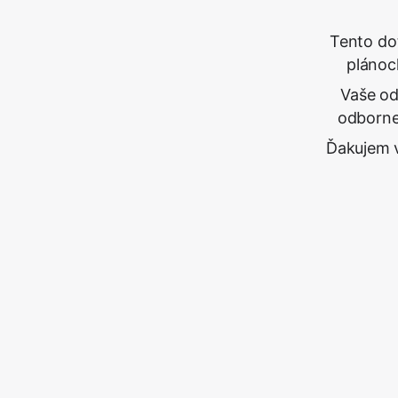
Tento dot
plánoc
Vaše od
odbornej
Ďakujem v