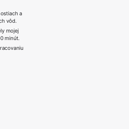
nostiach a
ch vôd.
ly mojej
10 minút.
pracovaniu