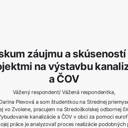
skum záujmu a skúseností
ojektmi na výstavbu kanali
a ČOV
Vážený respondent/ Vážená respondentka,
Darina Plevová a som študentkou na Strednej priemyse
j vo Zvolene, pracujem na Stredoškolskej odbornej či
ybudovanie kanalizácie a ČOV v obci za pomoci euro
ojej práce je analyzovať proces realizácie podobných 