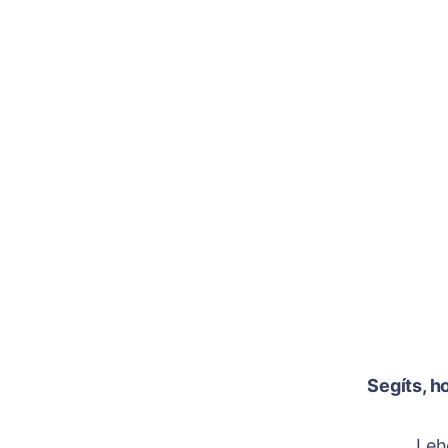
Segíts, h
Leh