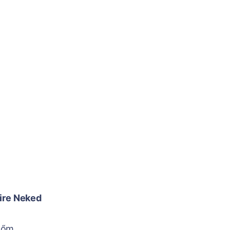
mire Neked
tőm,