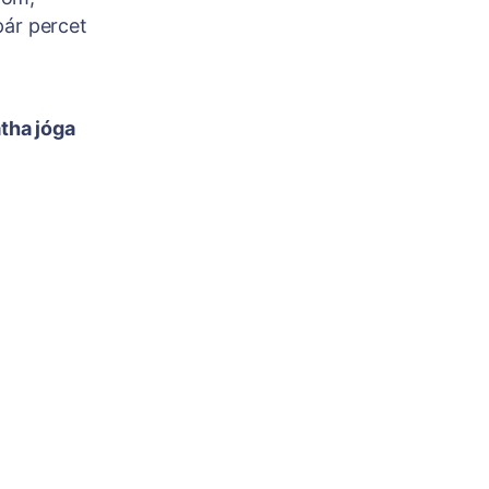
pár percet
tha jóga