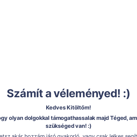
Számít a véleményed! :)
Kedves Kitöltőm!
ogy olyan dolgokkal támogathassalak majd Téged, a
szükséged van! :)
etsz akár hozzám járó gyakorló, vagy csak lelkes segí