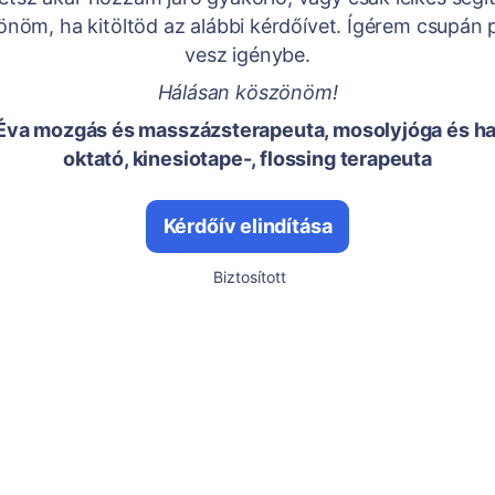
öm, ha kitöltöd az alábbi kérdőívet. Ígérem csupán 
vesz igénybe.
Hálásan köszönöm!
Éva mozgás és masszázsterapeuta, mosolyjóga és ha
oktató, kinesiotape-, flossing terapeuta
Kérdőív elindítása
Biztosított