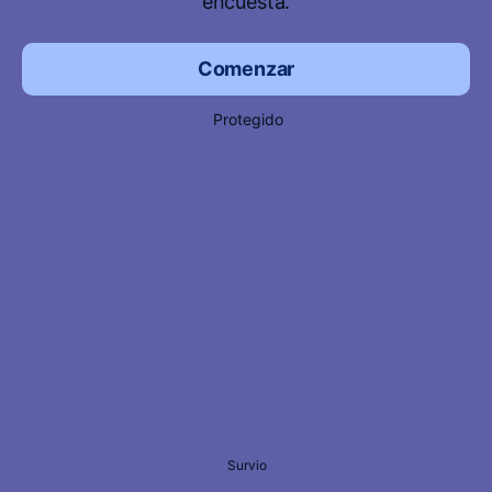
encuesta.
Comenzar
Protegido
Survio