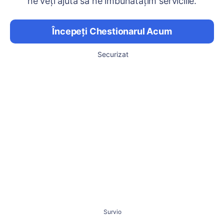
ne veți ajuta să ne îmbunătățim serviciile.
Începeți Chestionarul Acum
Securizat
Survio