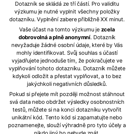
Dotazník se skládá ze tří částí. Pro validitu
výzkumu je nutné vyplnit všechny položky
dotazníku. Vyplnění zabere přibližně XX minut.
Vaše účast na tomto výzkumu je
zcela
dobrovolná a plně anonymní
. Dotazník
nevyžaduje žádné osobní údaje, které by Vás
mohly identifikovat. Svůj souhlas s účastí
vyjadřujete jednoduše tím, že pokračujete ve
vyplňování tohoto dotazníku. Dotazník můžete
kdykoli odložit a přestat vyplňovat, a to bez
jakýchkoli negativních důsledků.
Pokud si přejete mít později možnost stáhnout
svá data nebo obdržet výsledky osobnostních
testů, můžete si na konci dotazníku vytvořit
unikátní kód. Tento kód si zapamatujte nebo
poznamenejte, slouží výhradně pro tyto účely a
nikdo jiný ho nebude znát.