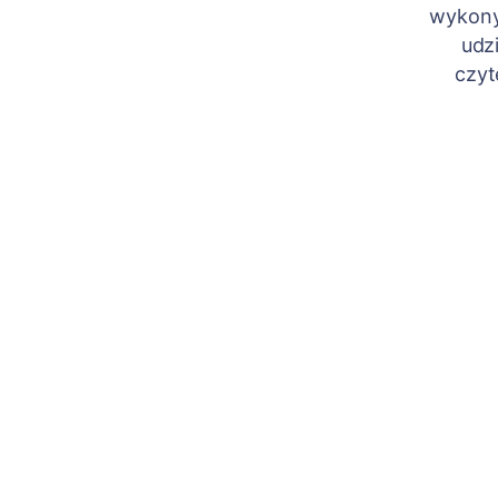
wykony
udz
czyt