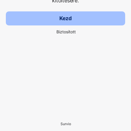
kitöltésére.
Kezd
Biztosított
Survio