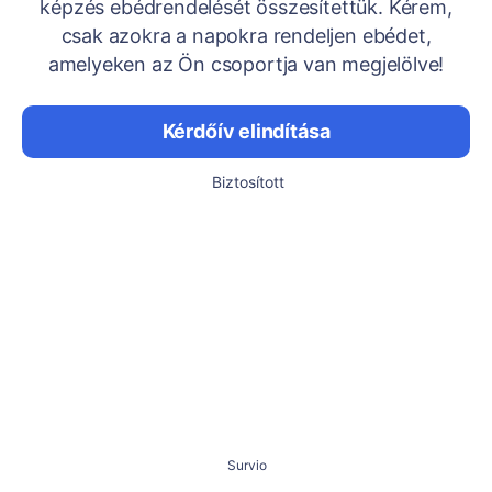
képzés ebédrendelését összesítettük. Kérem,
csak azokra a napokra rendeljen ebédet,
amelyeken az Ön csoportja van megjelölve!
Kérdőív elindítása
Biztosított
Survio