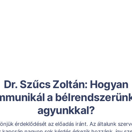
Dr. Szűcs Zoltán: Hogyan
mmunikál a bélrendszerünk
agyunkkal?
önjük érdeklődését az előadás iránt. Az általunk szerv
 kapcsán nagyon sok kérdés érkezik hozzánk, így sz