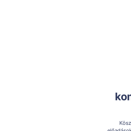
ko
Kösz
előadások