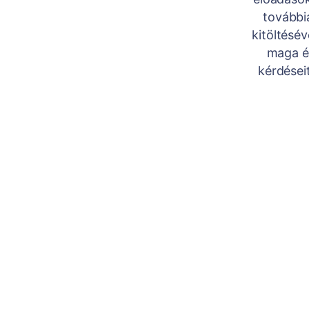
továbbia
kitöltésé
maga é
kérdéseit