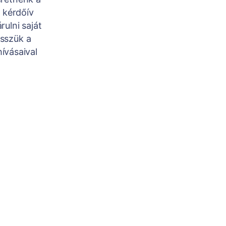
d kérdőív
ulni saját
sszük a
hívásaival