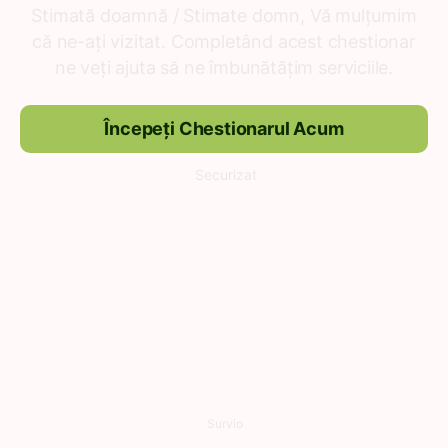
Stimată doamnă / Stimate domn, Vă mulțumim
că ne-ați vizitat. Completând acest chestionar
ne veți ajuta să ne îmbunătățim serviciile.
Începeți Chestionarul Acum
Securizat
Survio