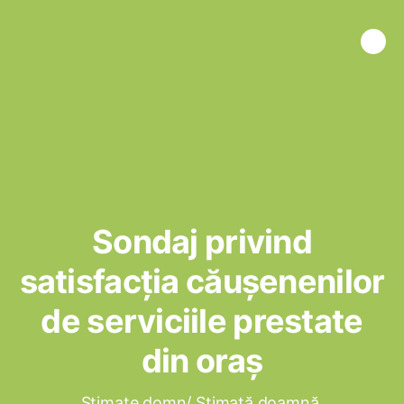
Sondaj privind
satisfacția căușenenilor
de serviciile prestate
din oraș
Stimate domn/ Stimată doamnă,