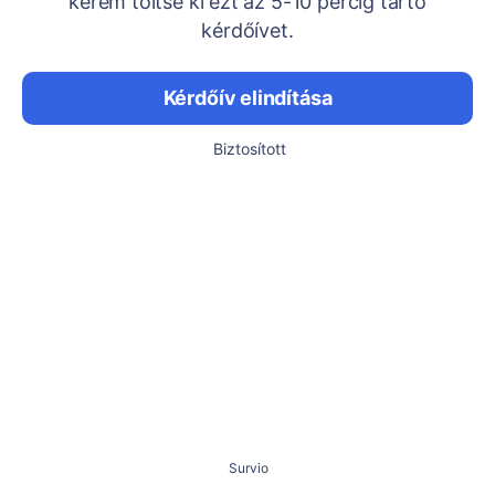
kérem töltse ki ezt az 5-10 percig tartó
kérdőívet.
Kérdőív elindítása
Biztosított
Survio