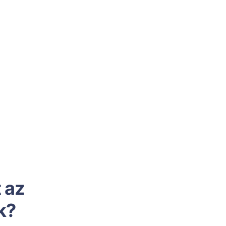
 az
k?