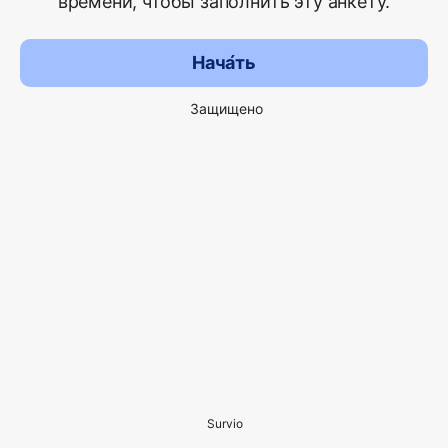
времени, чтобы заполнить эту анкету.
Нача́ть
Защищено
Survio