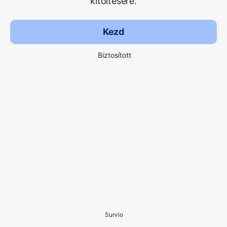
kitöltésére.
Kezd
Biztosított
Survio